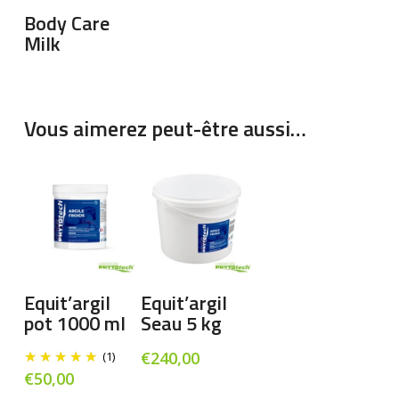
Lire La Suite
Body Care
Milk
Vous aimerez peut-être aussi…
Ajouter Au
Ajouter Au
Equit’argil
Equit’argil
Panier
Panier
pot 1000 ml
Seau 5 kg
€
240,00
(1)
€
50,00