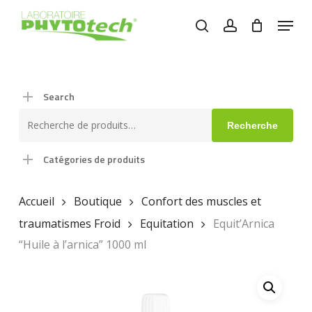
Skip
Menu
to
search
account
main
content
Search
Recherche
Recherche
pour :
Catégories de produits
Accueil
Boutique
Confort des muscles et
traumatismes Froid
Equitation
Equit’Arnica
“Huile à l’arnica” 1000 ml