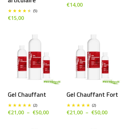
articulaire
Les
€
14,00
opt
(5)
€
15,00
peu
êtr
cho
sur
la
pag
du
pro
Ce
Ce
produit
pro
a
a
Choix Des Options
Choix Des Options
Gel Chauffant
Gel Chauffant Fort
plusieurs
plu
variations.
vari
(2)
(2)
Les
Les
Plage
Plage
€
21,00
–
€
50,00
€
21,00
–
€
50,00
de
de
options
opt
prix :
prix :
peuvent
peu