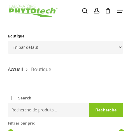
Skip
Menu
to
search
account
main
content
Boutique
Accueil
Boutique
Search
Recherche
Recherche
pour :
Filtrer par prix