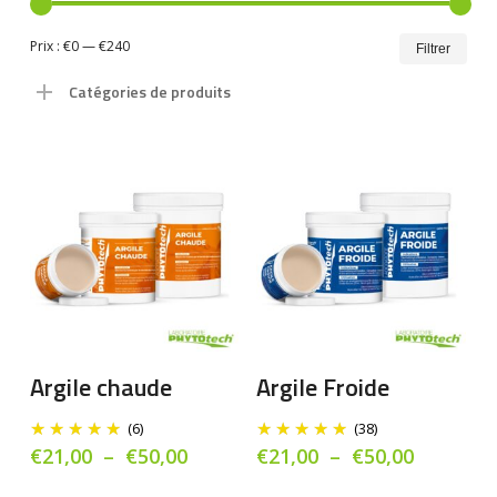
Prix
Prix
Prix :
€0
—
€240
Filtrer
min
ma
Catégories de produits
Ce
Ce
produit
pro
a
a
Choix Des Options
Choix Des Options
Argile chaude
Argile Froide
plusieurs
plu
variations.
vari
(6)
(38)
Les
Les
Plage
Plage
€
21,00
–
€
50,00
€
21,00
–
€
50,00
de
de
options
opt