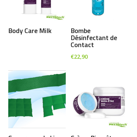
Lire La Suite
Ajouter Au Panier
Body Care Milk
Bombe
Désinfectant de
Contact
€
22,90
Ce
Ce
produit
pro
a
a
Choix Des Options
Choix Des Options