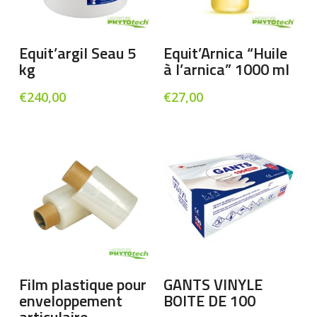
Ajouter Au Panier
Ajouter Au Panier
Equit’argil Seau 5
Equit’Arnica “Huile
kg
à l’arnica” 1000 ml
€
240,00
€
27,00
Ce
pro
a
Ajouter Au Panier
Choix Des Options
Film plastique pour
GANTS VINYLE
plu
enveloppement
BOITE DE 100
vari