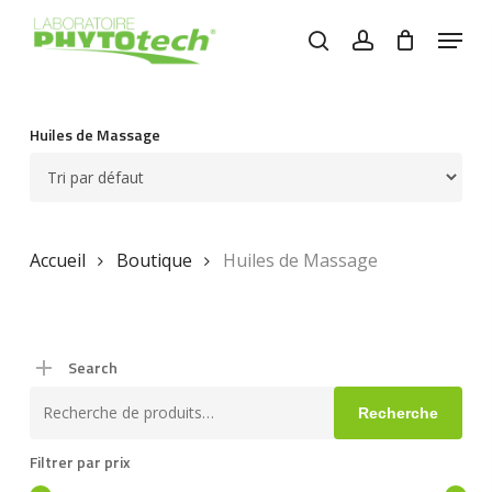
Skip
Menu
to
search
account
main
content
Huiles de Massage
Accueil
Boutique
Huiles de Massage
Search
Recherche
Recherche
pour :
Filtrer par prix