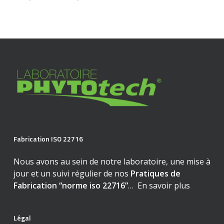
de
peuvent
prix :
être
€21,00
choisies
à
sur
€150,00
la
page
du
produit
Fabrication ISO 22716
Nous avons au sein de notre laboratoire, une mise à
jour et un suivi régulier de nos
Pratiques de
Fabrication “norme iso 22716”
…
En savoir plus
Légal