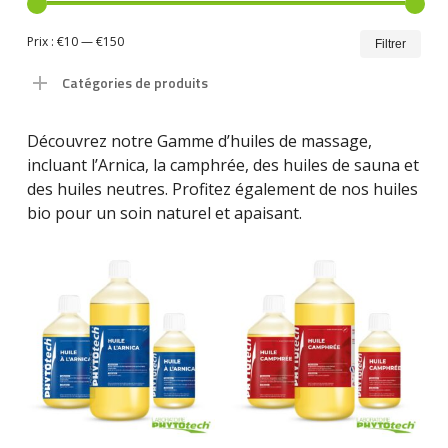
Prix
Prix
Prix :
€10
—
€150
Filtrer
min
ma
Catégories de produits
Découvrez notre Gamme d’huiles de massage,
incluant l’Arnica, la camphrée, des huiles de sauna et
des huiles neutres. Profitez également de nos huiles
bio pour un soin naturel et apaisant.
Ce
Ce
produit
pro