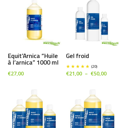
Ce
pro
a
Ajouter Au Panier
Choix Des Options
Equit’Arnica “Huile
Gel froid
plu
à l’arnica” 1000 ml
vari
(20)
Les
Plage
€
27,00
€
21,00
–
€
50,00
de
opt
prix :
peu
€21,00
êtr
à
cho
€50,00
sur
la
pag
du