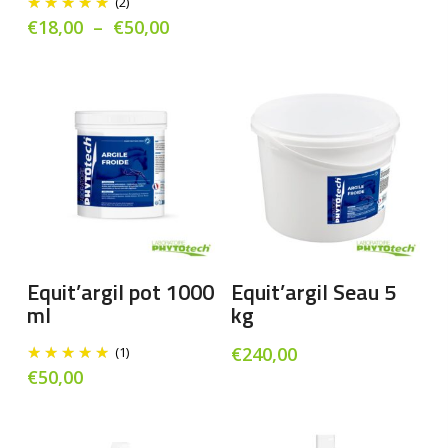
(2)
Les
Plage
€
18,00
–
€
50,00
de
options
prix :
peuvent
€18,00
être
à
choisies
€50,00
sur
la
page
du
produit
Ajouter Au Panier
Ajouter Au Panier
Equit’argil pot 1000
Equit’argil Seau 5
ml
kg
€
240,00
(1)
€
50,00