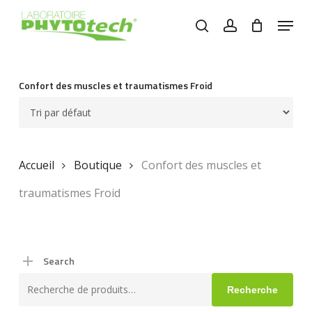
Skip
Menu
to
search
account
main
content
Confort des muscles et traumatismes Froid
Accueil
Boutique
Confort des muscles et
traumatismes Froid
Search
Recherche
Recherche
pour :