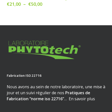
Les
Les
Plage
€
21,00
–
€
50,00
de
options
opt
prix :
peuvent
peu
€21,00
être
êtr
à
choisies
cho
€50,00
sur
sur
la
la
page
pag
du
du
produit
pro
Fabrication ISO 22716
Nous avons au sein de notre laboratoire, une mise à
jour et un suivi régulier de nos
Pratiques de
Fabrication “norme iso 22716”
…
En savoir plus