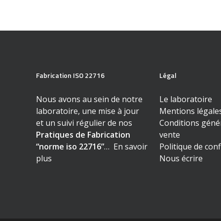
€21,00
être
à
choisies
€50,00
sur
la
page
du
produit
Fabrication ISO 22716
Légal
Nous avons au sein de notre
Le laboratoire
laboratoire, une mise à jour
Mentions légale
et un suivi régulier de nos
Conditions géné
Pratiques de Fabrication
vente
“norme iso 22716”
…
En savoir
Politique de conf
plus
Nous écrire