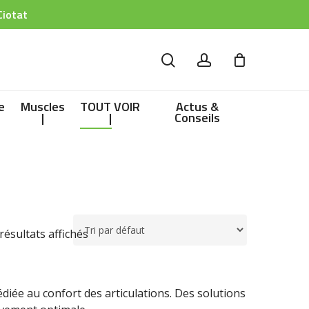
Ciotat
search
account
e
Muscles
TOUT VOIR
Actus &
|
|
Conseils
 résultats affichés
iée au confort des articulations. Des solutions