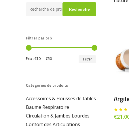
nature
Recherche
Recherche
pour :
Filtrer par prix
Prix
Prix
Prix :
€10
—
€50
Filtrer
min
max
Catégories de produits
Argil
Accessoires & Housses de tables
Baume Respiratoire
Circulation & Jambes Lourdes
€
21,0
Confort des Articulations