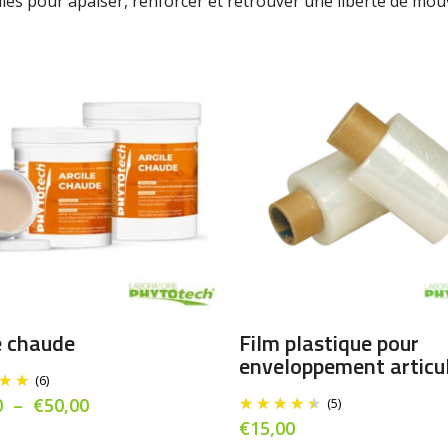
lles pour apaiser, renforcer et retrouver une liberté de mo
Ce
produit
a
Choix Des Options
Ajouter Au Panier
e chaude
Film plastique pour
plusieurs
enveloppement articul
variations.
(6)
Les
Plage
0
–
€
50,00
(5)
de
options
€
15,00