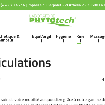
0)4 42 70 46 14 | Impasse du Serpolet - ZI Athèlia 2 - 13600 La 
thétique &
Equit’argil
Hygiène
Kiné
Massag
Minceur |
|
|
|
|
iculations
s
4
 soin de votre mobilité au quotidien grâce à notre gamme déd