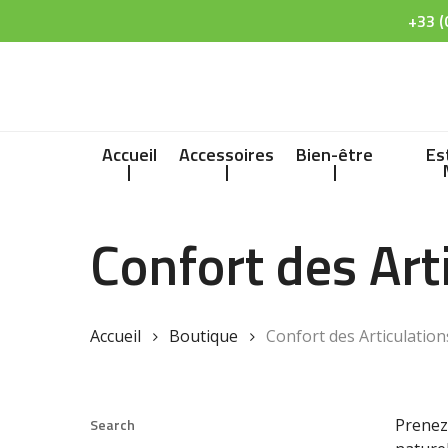
Skip
+33 (
to
main
content
Accueil
Accessoires
Bien-être
Es
|
|
|
Confort des Art
Accueil
Boutique
Confort des Articulation
Hit enter to search or ESC to close
Search
Prenez