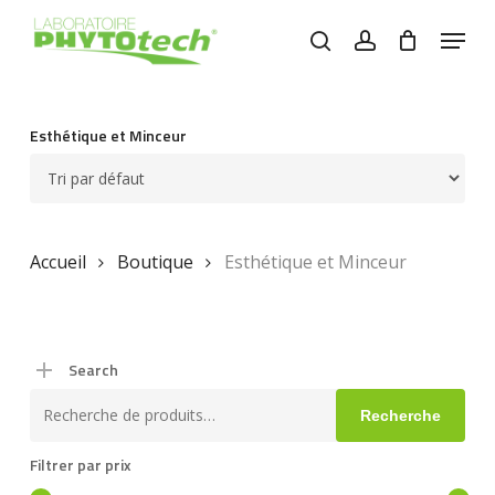
Skip
Menu
to
search
account
main
content
Esthétique et Minceur
Accueil
Boutique
Esthétique et Minceur
Search
Recherche
Recherche
pour :
Filtrer par prix