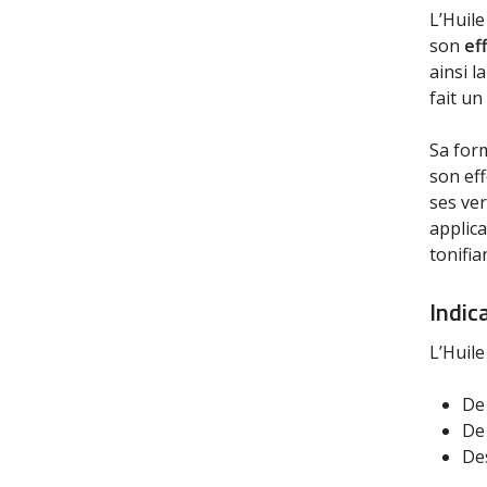
L’Huile
son
ef
ainsi l
fait un
Sa form
son eff
ses ver
applica
tonifia
Indic
L’Huil
De 
De
De