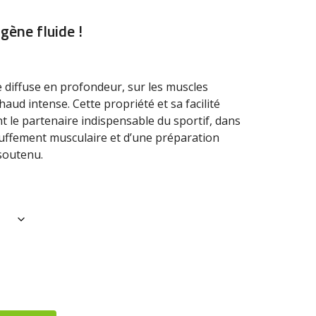
de
prix :
gène fluide !
€21,00
à
€50,00
e diffuse en profondeur, sur les muscles
haud intense. Cette propriété et sa facilité
ont le partenaire indispensable du sportif, dans
auffement musculaire et d’une préparation
 soutenu.
Alternative: