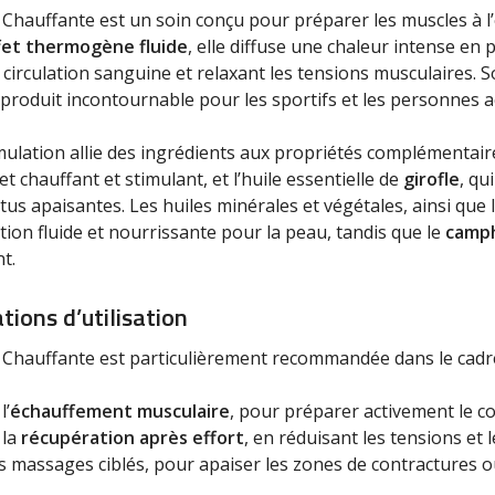
 Chauffante est un soin conçu pour préparer les muscles à l’
fet thermogène fluide
, elle diffuse une chaleur intense en
a circulation sanguine et relaxant les tensions musculaires. 
 produit incontournable pour les sportifs et les personnes ac
ulation allie des ingrédients aux propriétés complémentaires
et chauffant et stimulant, et l’huile essentielle de
girofle
, qu
tus apaisantes. Les huiles minérales et végétales, ainsi que l
tion fluide et nourrissante pour la peau, tandis que le
camp
nt.
ations d’utilisation
e Chauffante est particulièrement recommandée dans le cadre
l’
échauffement musculaire
, pour préparer activement le c
 la
récupération après effort
, en réduisant les tensions et 
s massages ciblés, pour apaiser les zones de contractures o