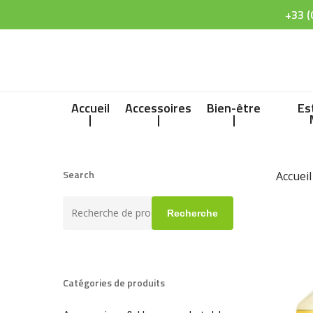
Skip
+33 (
to
main
content
Accueil
Accessoires
Bien-être
Es
|
|
|
Search
Accueil
Recherche
Recherche
pour :
Catégories de produits