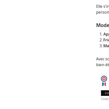
Elle s’
person
Mode
Ap
Fri
Ma
Avec so
bien-ê
VO
Contr