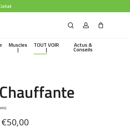
Ciotat
search
account
e
Muscles
TOUT VOIR
Actus &
|
|
Conseils
 Chauffante
Plage
€
50,00
(1 avis)