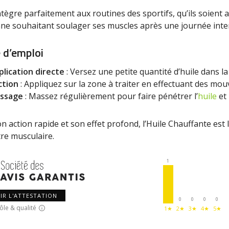
intègre parfaitement aux routines des sportifs, qu’ils soient
ne souhaitant soulager ses muscles après une journée inte
 d’emploi
plication directe
: Versez une petite quantité d’huile dans 
ction
: Appliquez sur la zone à traiter en effectuant des mou
ssage
: Massez régulièrement pour faire pénétrer l’
huile
et 
n action rapide et son effet profond, l’Huile Chauffante est 
tre musculaire.
1
IR L'ATTESTATION
0
0
0
0
ôle & qualité
1★
2★
3★
4★
5★