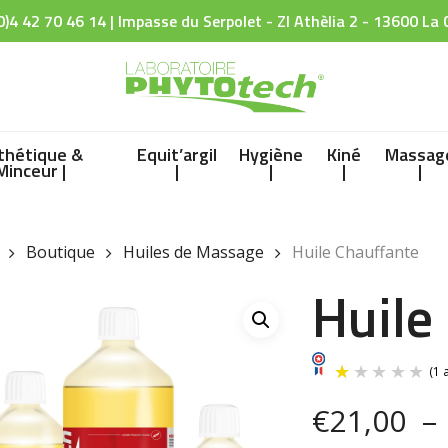
0)4 42 70 46 14 | Impasse du Serpolet - ZI Athèlia 2 - 13600 La 
thétique &
Equit’argil
Hygiène
Kiné
Massag
Minceur |
|
|
|
|
Boutique
Huiles de Massage
Huile Chauffante
Huile
€
21,00
–