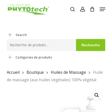
Skip
Menu
to
search
account
main
content
Search
Recherche
Recherche
pour :
Catégories de produits
Accueil
Boutique
Huiles de Massage
Huile
de massage (aux huiles végétales) 100% végétal